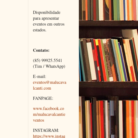
Disponibilidade 
para apresentar 
eventos em outros 
estados.
Contato:
(85) 99925.5541 
(Tim / WhatsApp)
E-mail: 
eventos@malucava
lcanti.com 
FANPAGE:
www.facebook.co
m/malucavalcantie
ventos
INSTAGRAM:
https://www.instag