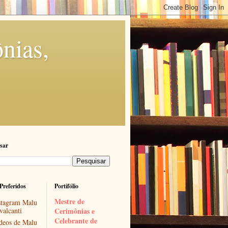
nias,
sar
Preferidos
Portifólio
Mestre de 
stagram Malu
valcanti
Cerimônias e 
Celebrante de 
deos de Malu