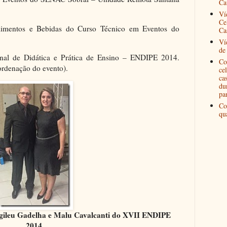
Ca
Ví
Ce
imentos e Bebidas do Curso Técnico em Eventos do
Ca
Ví
de
nal de Didática e Prática de Ensino – ENDIPE 2014.
Co
ordenação do evento).
ce
ca
du
pa
Co
qu
gileu Gadelha e Malu Cavalcanti do XVII ENDIPE
2014.