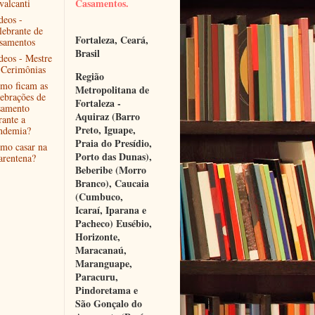
Casamentos.
valcanti
deos -
lebrante de
Fortaleza, Ceará, 
samentos
Brasil
deos - Mestre
 Cerimônias
Região 
mo ficam as
Metropolitana de 
lebrações de
Fortaleza - 
samento
Aquiraz (Barro 
rante a
Preto, Iguape, 
ndemia?
Praia do Presídio, 
mo casar na
Porto das Dunas), 
arentena?
Beberibe (Morro 
Branco), Caucaia 
(Cumbuco, 
Icaraí, Iparana e 
Pacheco) Eusébio, 
Horizonte, 
Maracanaú, 
Maranguape, 
Paracuru, 
Pindoretama e 
São Gonçalo do 