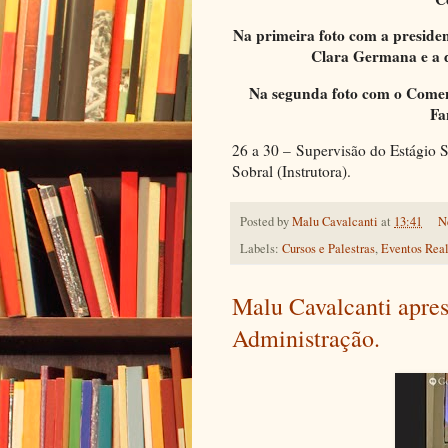
Na primeira foto com a preside
Clara Germana e a d
Na segunda foto com o Come
Fa
26 a 30 – Supervisão do Estágio
Sobral (Instrutora).
Posted by
Malu Cavalcanti
at
13:41
N
Labels:
Cursos e Palestras
,
Eventos Rea
Malu Cavalcanti apres
Administração.