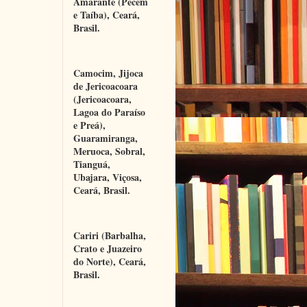
Amarante (Pecém 
e Taíba), Ceará, 
Brasil.
Camocim, Jijoca 
de Jericoacoara 
(Jericoacoara, 
Lagoa do Paraíso 
e Preá), 
Guaramiranga, 
Meruoca, Sobral, 
Tianguá, 
Ubajara, Viçosa, 
Ceará, Brasil.
Cariri (Barbalha, 
Crato e Juazeiro 
do Norte), Ceará, 
Brasil.