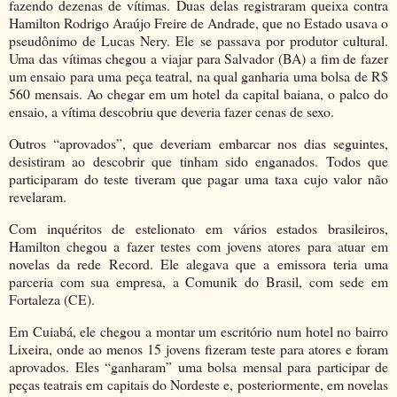
fazendo dezenas de vítimas. Duas delas registraram queixa contra
Hamilton Rodrigo Araújo Freire de Andrade, que no Estado usava o
pseudônimo de Lucas Nery. Ele se passava por produtor cultural.
Uma das vítimas chegou a viajar para Salvador (BA) a fim de fazer
um ensaio para uma peça teatral, na qual ganharia uma bolsa de R$
560 mensais. Ao chegar em um hotel da capital baiana, o palco do
ensaio, a vítima descobriu que deveria fazer cenas de sexo.
Outros “aprovados”, que deveriam embarcar nos dias seguintes,
desistiram ao descobrir que tinham sido enganados. Todos que
participaram do teste tiveram que pagar uma taxa cujo valor não
revelaram.
Com inquéritos de estelionato em vários estados brasileiros,
Hamilton chegou a fazer testes com jovens atores para atuar em
novelas da rede Record. Ele alegava que a emissora teria uma
parceria com sua empresa, a Comunik do Brasil, com sede em
Fortaleza (CE).
Em Cuiabá, ele chegou a montar um escritório num hotel no bairro
Lixeira, onde ao menos 15 jovens fizeram teste para atores e foram
aprovados. Eles “ganharam” uma bolsa mensal para participar de
peças teatrais em capitais do Nordeste e, posteriormente, em novelas