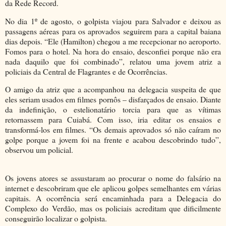
da Rede Record.
No dia 1º de agosto, o golpista viajou para Salvador e deixou as
passagens aéreas para os aprovados seguirem para a capital baiana
dias depois. “Ele (Hamilton) chegou a me recepcionar no aeroporto.
Fomos para o hotel. Na hora do ensaio, desconfiei porque não era
nada daquilo que foi combinado”, relatou uma jovem atriz a
policiais da Central de Flagrantes e de Ocorrências.
O amigo da atriz que a acompanhou na delegacia suspeita de que
eles seriam usados em filmes pornôs – disfarçados de ensaio. Diante
da indefinição, o estelionatário torcia para que as vítimas
retornassem para Cuiabá. Com isso, iria editar os ensaios e
transformá-los em filmes. “Os demais aprovados só não caíram no
golpe porque a jovem foi na frente e acabou descobrindo tudo”,
observou um policial.
Os jovens atores se assustaram ao procurar o nome do falsário na
internet e descobriram que ele aplicou golpes semelhantes em várias
capitais. A ocorrência será encaminhada para a Delegacia do
Complexo do Verdão, mas os policiais acreditam que dificilmente
conseguirão localizar o golpista.