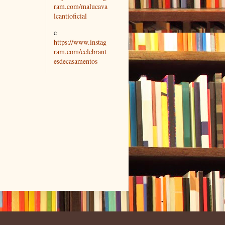
ram.com/malucava
lcantioficial
e
https://www.instag
ram.com/celebrant
esdecasamentos