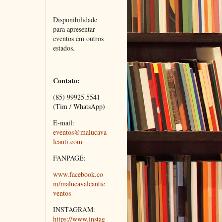
Disponibilidade 
para apresentar 
eventos em outros 
estados.
Contato:
(85) 99925.5541 
(Tim / WhatsApp)
E-mail: 
eventos@malucava
lcanti.com 
FANPAGE:
www.facebook.co
m/malucavalcantie
ventos
INSTAGRAM:
https://www.instag