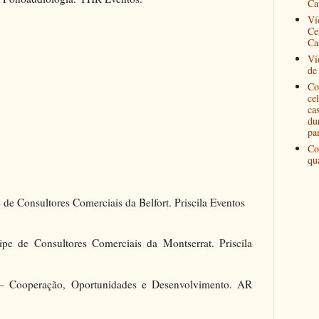
Ca
Ví
Ce
Ca
Ví
de
Co
ce
ca
du
pa
Co
qu
 de Consultores Comerciais da Belfort. Priscila Eventos
ipe de Consultores Comerciais da Montserrat. Priscila
 – Cooperação, Oportunidades e Desenvolvimento. AR