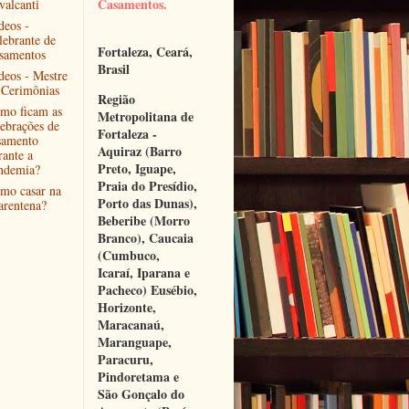
Casamentos.
valcanti
deos -
lebrante de
Fortaleza, Ceará, 
samentos
Brasil
deos - Mestre
 Cerimônias
Região 
mo ficam as
Metropolitana de 
lebrações de
Fortaleza - 
samento
Aquiraz (Barro 
rante a
Preto, Iguape, 
ndemia?
Praia do Presídio, 
mo casar na
Porto das Dunas), 
arentena?
Beberibe (Morro 
Branco), Caucaia 
(Cumbuco, 
Icaraí, Iparana e 
Pacheco) Eusébio, 
Horizonte, 
Maracanaú, 
Maranguape, 
Paracuru, 
Pindoretama e 
São Gonçalo do 