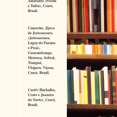
Amarante (Pecém 
e Taíba), Ceará, 
Brasil.
Camocim, Jijoca 
de Jericoacoara 
(Jericoacoara, 
Lagoa do Paraíso 
e Preá), 
Guaramiranga, 
Meruoca, Sobral, 
Tianguá, 
Ubajara, Viçosa, 
Ceará, Brasil.
Cariri (Barbalha, 
Crato e Juazeiro 
do Norte), Ceará, 
Brasil.