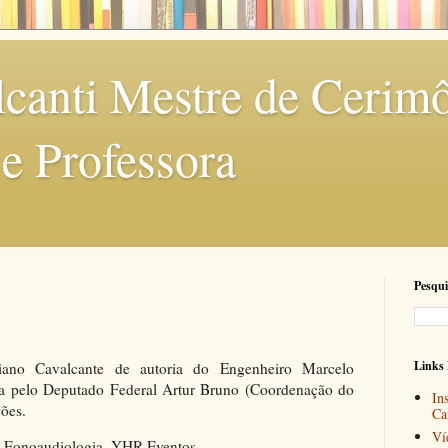
canti Mestre de Cerimô
 e Professora
Pesqui
Links 
ano Cavalcante de autoria do Engenheiro Marcelo
ra pelo Deputado Federal Artur Bruno (Coordenação do
In
ções.
Ca
Ví
de Fonoaudiologia. YHR Eventos.