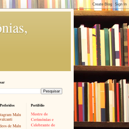
nias,
sar
Preferidos
Portifólio
Mestre de 
stagram Malu
valcanti
Cerimônias e 
Celebrante de 
deos de Malu