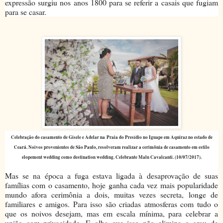
expressão surgiu nos anos 1800 para se referir a casais que fugiam
para se casar.
Celebração do casamento de Gisele e Adelar na Praia do Presídio no Iguape em Aquiraz no estado de
Ceará. Noivos provenientes de São Paulo, resolveram realizar a cerimônia de casamento em estilo
elopement wedding como destination wedding. Celebrante Malu Cavalcanti. (10/07/2017).
Mas se na época a fuga estava ligada à desaprovação de suas
famílias com o casamento, hoje ganha cada vez mais popularidade
mundo afora cerimônia a dois, muitas vezes secreta, longe de
familiares e amigos. Para isso são criadas atmosferas com tudo o
que os noivos desejam, mas em escala mínima, para celebrar a
união com privacidade. E olha que isso não elimina o grau de