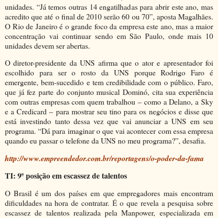
unidades. “Já temos outras 14 engatilhadas para abrir este ano, mas
acredito que até o final de 2010 serão 60 ou 70”, aposta Magalhães.
O Rio de Janeiro é o grande foco da empresa este ano, mas a maior
concentração vai continuar sendo em São Paulo, onde mais 10
unidades devem ser abertas.
O diretor-presidente da UNS afirma que o ator e apresentador foi
escolhido para ser o rosto da UNS porque Rodrigo Faro é
emergente, bem-sucedido e tem credibilidade com o público. Faro,
que já fez parte do conjunto musical Dominó, cita sua experiência
com outras empresas com quem trabalhou – como a Delano, a Sky
e a Credicard – para mostrar seu tino para os negócios e disse que
está investindo tanto dessa vez que vai anunciar a UNS em seu
programa. “Dá para imaginar o que vai acontecer com essa empresa
quando eu passar o telefone da UNS no meu programa?”, desafia.
http://www.empreendedor.com.br/reportagens/o-poder-da-fama
TI: 9ª posição em escassez de talentos
O Brasil é um dos países em que empregadores mais encontram
dificuldades na hora de contratar. É o que revela a pesquisa sobre
escassez de talentos realizada pela Manpower, especializada em