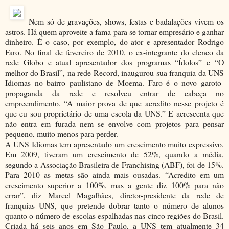
Nem só de gravações, shows, festas e badalações vivem os
astros. Há quem aproveite a fama para se tornar empresário e ganhar
dinheiro. É o caso, por exemplo, do ator e apresentador Rodrigo
Faro. No final de fevereiro de 2010, o ex-integrante do elenco da
rede Globo e atual apresentador dos programas “Ídolos” e “O
melhor do Brasil”, na rede Record, inaugurou sua franquia da UNS
Idiomas no bairro paulistano de Moema. Faro é o novo garoto-
propaganda da rede e resolveu entrar de cabeça no
empreendimento. “A maior prova de que acredito nesse projeto é
que eu sou proprietário de uma escola da UNS.” E acrescenta que
não entra em furada nem se envolve com projetos para pensar
pequeno, muito menos para perder.
A UNS Idiomas tem apresentado um crescimento muito expressivo.
Em 2009, tiveram um crescimento de 52%, quando a média,
segundo a Associação Brasileira de Franchising (ABF), foi de 15%.
Para 2010 as metas são ainda mais ousadas. “Acredito em um
crescimento superior a 100%, mas a gente diz 100% para não
errar”, diz Marcel Magalhães, diretor-presidente da rede de
franquias UNS, que pretende dobrar tanto o número de alunos
quanto o número de escolas espalhadas nas cinco regiões do Brasil.
Criada há seis anos em São Paulo, a UNS tem atualmente 34