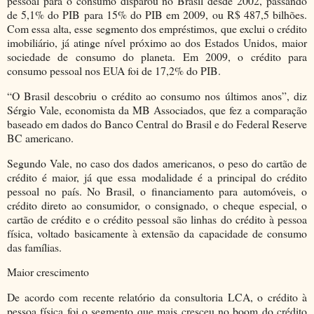
pessoal para o consumo disparou no Brasil desde 2002, passando
de 5,1% do PIB para 15% do PIB em 2009, ou R$ 487,5 bilhões.
Com essa alta, esse segmento dos empréstimos, que exclui o crédito
imobiliário, já atinge nível próximo ao dos Estados Unidos, maior
sociedade de consumo do planeta. Em 2009, o crédito para
consumo pessoal nos EUA foi de 17,2% do PIB.
“O Brasil descobriu o crédito ao consumo nos últimos anos”, diz
Sérgio Vale, economista da MB Associados, que fez a comparação
baseado em dados do Banco Central do Brasil e do Federal Reserve
BC americano.
Segundo Vale, no caso dos dados americanos, o peso do cartão de
crédito é maior, já que essa modalidade é a principal do crédito
pessoal no país. No Brasil, o financiamento para automóveis, o
crédito direto ao consumidor, o consignado, o cheque especial, o
cartão de crédito e o crédito pessoal são linhas do crédito à pessoa
física, voltado basicamente à extensão da capacidade de consumo
das famílias.
Maior crescimento
De acordo com recente relatório da consultoria LCA, o crédito à
pessoa física foi o segmento que mais cresceu no boom do crédito