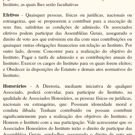
Instituto, as quais lhes serão facultativas
Efetivos
- Quaisquer pessoas, físicas ou jurídicas, nacionais ou
estrangeiras, que se propuserem a contribuir para a execução de
seus fins, satisfeitas as condições de admissão. Os associados
efetivos podem participar das Assembléias Gerais, assegurado o
direito de voto aos que estiverem em dia com suas contribuições ou
quaisquer outras obrigações financeiras em relação ao Instituto. Por
outro lado, devem: Concorrer para a realização do objetivo do
Instituto; Pagar a tarifa de admissão e as contribuições anuais do
Instituto; Exercer os cargos do Instituto para os quais forem eleitos;
e Obedecer às disposições do Estatuto e demais atos normativos do
Instituto;
Honorários
- A Diretoria, mediante iniciativa de qualquer
Associado, poderá convidar, para participar do Instituto, na
qualidade de Associados Honorários, as pessoas físicas ou jurídicas,
nacionais ou estrangeiras, que: Possuam idoneidade moral e
conduta ilibada; Tenham contribuído ou possam contribuir
significantemente para a realização dos objetivos do Instituto; e
Honrem o Instituto com a sua participação. Vale acrescentar que os
Associados Honorários do Instituto terão o direito de participar das
Assembléias Gerais, sendo-lhes assegurado o direito de voto em