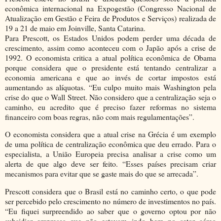
econômica internacional na Expogestão (Congresso Nacional de
Atualização em Gestão e Feira de Produtos e Serviços) realizada de
19 a 21 de maio em Joinville, Santa Catarina.
Para Prescott, os Estados Unidos podem perder uma década de
crescimento, assim como aconteceu com o Japão após a crise de
1992. O economista critica a atual política econômica de Obama
porque considera que o presidente está tentando centralizar a
economia americana e que ao invés de cortar impostos está
aumentando as alíquotas. “Eu culpo muito mais Washington pela
crise do que o Wall Street. Não considero que a centralização seja o
caminho, eu acredito que é preciso fazer reformas no sistema
financeiro com boas regras, não com mais regulamentações”.
O economista considera que a atual crise na Grécia é um exemplo
de uma política de centralização econômica que deu errado. Para o
especialista, a União Europeia precisa analisar a crise como um
alerta de que algo deve ser feito. “Esses países precisam criar
mecanismos para evitar que se gaste mais do que se arrecada”.
Prescott considera que o Brasil está no caminho certo, o que pode
ser percebido pelo crescimento no número de investimentos no país.
“Eu fiquei surpreendido ao saber que o governo optou por não
subsidiar empresas que não estavam indo bem no setor aéreo